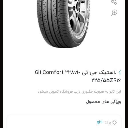
لاستیک جی تی GitiComfort 228v1-
225/55ZR16
این تایر به صورت حضوری درب فروشگاه تحویل میشود
ویژگی های محصول:
برند:
giti