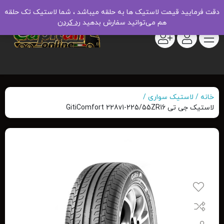
دقت فرمایید قیمت لاستیک ها به حلقه میباشد ، شما لاستیک تک حلقه
هم می‌توانید سفارش بدهید
رد کردن
خانه
لاستیک سواری
لاستیک جی تی GitiComfort 228v1-225/55ZR16