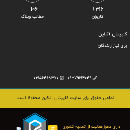
106+
416+
کاربران
مطالب وبلاگ
کاپیتان آنلاین
برای نیاز رانندگان
02156468370
09379194049
تمامی حقوق برای سایت کاپیتان آنلاین محفوظ است.
دارای مجوز فعالیت از اتحادیه کشوری