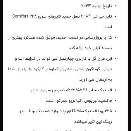
تاریخ تولید 2023
V1
تایر جی تی
228
نسل جدید تایرهای سری
Comfort 228
است
که با بروزرسانی در نسخه جدید، موفق شده عملکرد بهتری از
نسخه قبلی خود ارائه کند.
این طرح گل با کاربری چهارفصل می تواند در شرایط آب و
هوایی گوناگون راحتی، ایمنی و کیلومتر کارکرد بالا را برای شما
به ارمغان می آورد.
لاستیک سایز 225/55/16مخصوص سواری های
ماکسیما،پریوس ،کیا ،ریو ،سراتو
است
225
پهنا لاستیک
،55%
فاق
یا
دیواره لاستیک
،و 16
سایز
رینگ
این تایر میباشد