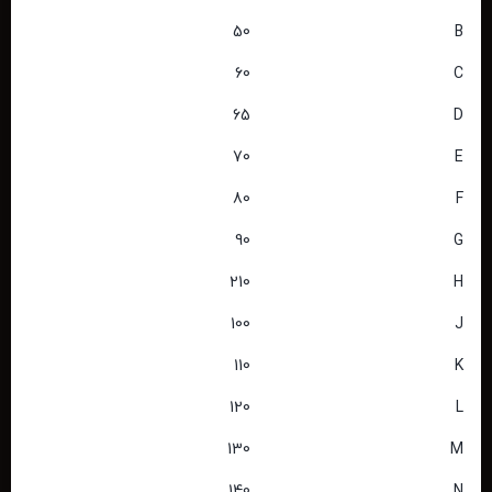
50
B
60
C
65
D
70
E
80
F
90
G
210
H
100
J
110
K
120
L
130
M
140
N