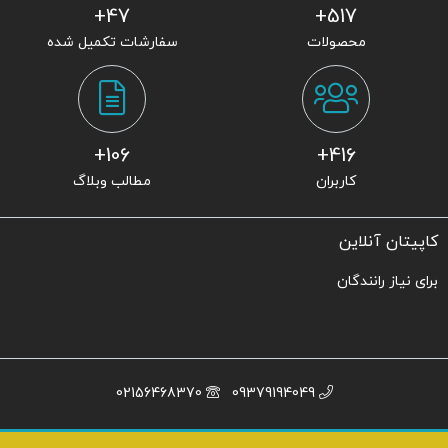
47+
517+
محصولات
سفارشات تکمیل شده
106+
416+
کاربران
مطالب وبلاگ
کاپیتان آنلاین
برای نیاز رانندگان
02156468370
09379194049