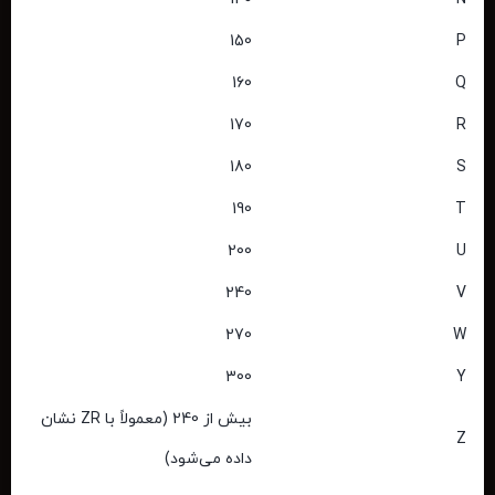
150
P
160
Q
170
R
180
S
190
T
200
U
240
V
270
W
300
Y
بیش از 240 (معمولاً با ZR نشان
Z
داده می‌شود)