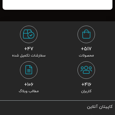
47+
517+
محصولات
سفارشات تکمیل شده
106+
416+
کاربران
مطالب وبلاگ
کاپیتان آنلاین