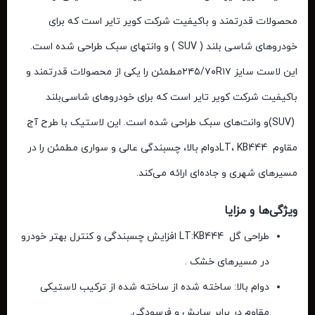
محصولات قدرتمند و باکیفیت شرکت کویر تایر است که برای
خودروهای شاسی بلند ( SUV ) و وانتهای سبک طراحی شده است.
این لاست
سایز
۲۴۵/۷۰R۱۷
مطمئن را
یکی
از
محصولات
قدرتمند
و
باکیفیت
شرکت
کویر
تایر
است
که
برای
خودروهای
شاسی‌بلند
(SUV)
و
وانت‌های
سبک
طراحی
شده است.
این
لاستیک
با
طرح
آج
مقاوم
KB444
LT،
دوام
بالا،
چسبندگی
عالی
و
سواری
مطمئن
را
در
مسیرهای
شهری
و
جاده‌ای
ارائه
می‌کند.
ویژگی‌ها
و
مزایا
طراحی
گل
KB444
LT:
افزایش چسبندگی و کنترل بهتر خودرو
در مسیر
های
خشک .
دوام
بالا:
ساخته شده از
ساخته شده
از
ترکیب
لاستیکی
مقاوم
در
برابر
سایش
و
فرسودگی.