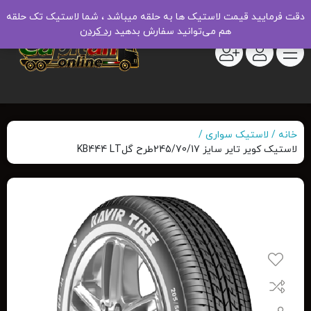
دقت فرمایید قیمت لاستیک ها به حلقه میباشد ، شما لاستیک تک حلقه
هم می‌توانید سفارش بدهید
رد کردن
خانه
لاستیک سواری
لاستیک کویر تایر سایز 245/70/17طرح گلKB444 LT