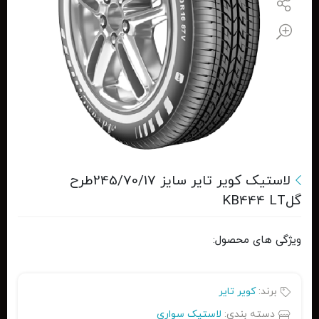
لاستیک کویر تایر سایز 245/70/17طرح
گلKB444 LT
ویژگی های محصول:
برند:
کویر تایر
دسته بندی:
لاستیک سواری