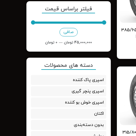
فیلتر براساس قیمت
 385/65/22.5
صافی
حداقل
حداكثر
قیمت
قيمت
45,000,000 تومان
—
0 تومان
دسته های محصولات
اسپری پاک کننده
اسپری پنچر گیری
اسپری خوش بو کننده
اکتان
بدون دسته‌بندی
 315/80/22.5