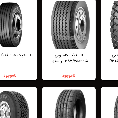
نی
لاستیک کامیونی
لاستیک 295 فنیکس وی
385/65/22.5 ترنستون
تریلی
ناموجود
ناموجود