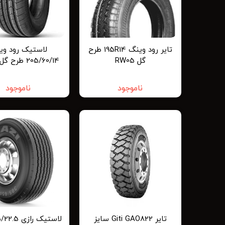
تایر رود وینگ 195R14 طرح
لاستیک رود وی
گل RW05
205/60/14 طرح گلRW581
ناموجود
ناموجود
تایر Giti GAO822 سایز
لاستیک راز