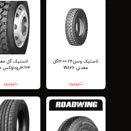
لاستیک وسن12.00.24گل
لاستیک گل معد
معدنی W826
12/24رودلوکس R305
ناموجود
ناموجود