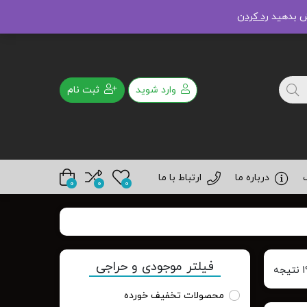
02156468370
09379194049
رش بدهید
رد کردن
وارد شوید
ثبت نام
درباره ما
ارتباط با ما
0
0
0
فیلتر موجودی و حراجی
محصولات تخفیف خورده