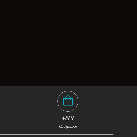
517+
محصولات