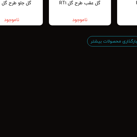
گل عقب طرح گل RT1
گل جلو طرح گل RL3
ناموجود
ناموجود
ارگذاری محصولات بیشتر