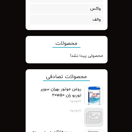
واکس
والف
محصولات
محصولی پیدا نشد!
محصولات تصادفی
روغن موتور بهران سوپر
توربو ران 20w50
ناموجود
ناموجود